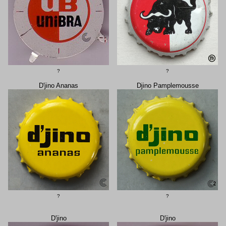
?
?
D'jino Ananas
Djino Pamplemousse
?
?
D'jino
D'jino