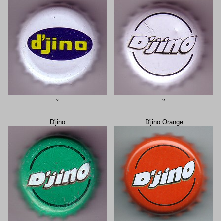
?
?
D'jino
D'jino Orange