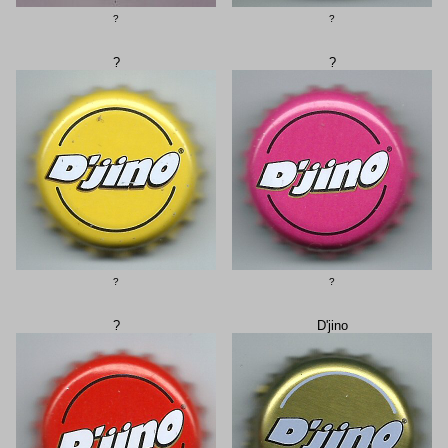
?
?
?
?
?
?
?
D'jino