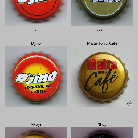
?
[2017 - ?
D'jino
Malta Tonic Cafe
?
Nkoyi
Nkoyi