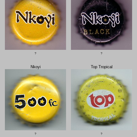
?
?
Nkoyi
Top Tropical
?
?