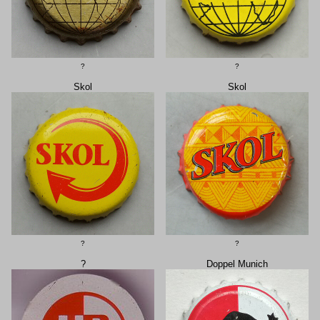
?
?
Skol
Skol
?
?
?
Doppel Munich