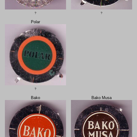
?
?
Polar
?
Bako
Bako Musa