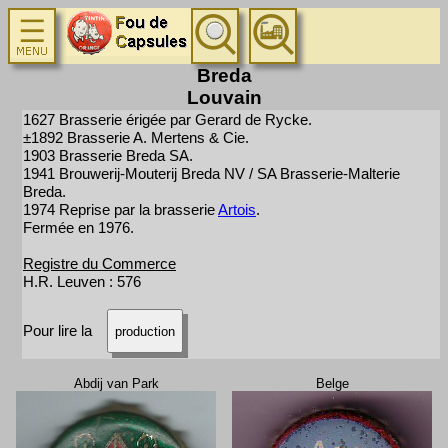
Breda
Louvain
1627 Brasserie érigée par Gerard de Rycke.
±1892 Brasserie A. Mertens & Cie.
1903 Brasserie Breda SA.
1941 Brouwerij-Mouterij Breda NV / SA Brasserie-Malterie
Breda.
1974 Reprise par la brasserie
Artois
.
Fermée en 1976.
Registre du Commerce
H.R. Leuven : 576
Pour lire la
production
Abdij van Park
Belge