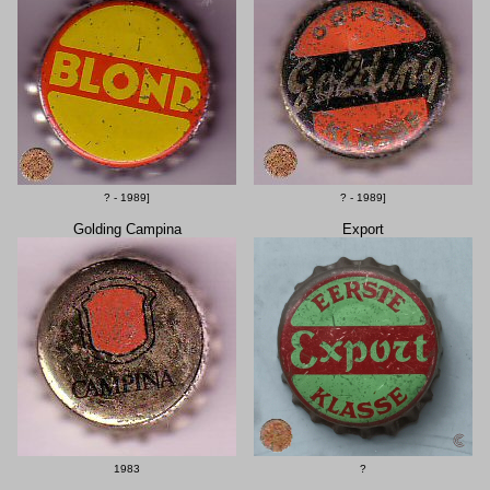
? - 1989]
? - 1989]
Golding Campina
Export
1983
?