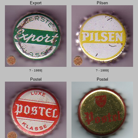
Export
Pilsen
? - 1989]
? - 1989]
Postel
Postel