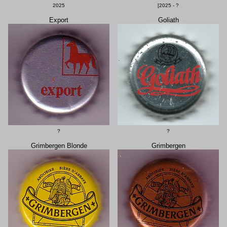
2025
[2025 - ?
Export
Goliath
?
?
Grimbergen Blonde
Grimbergen