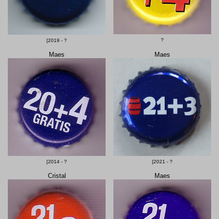
?
[2019 - ?
Maes
Maes
[2014 - ?
[2021 - ?
Cristal
Maes