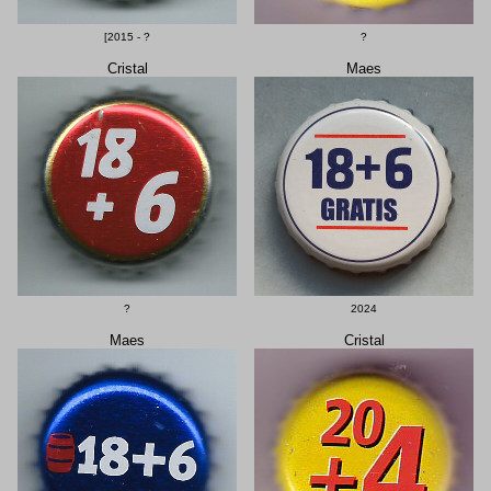
[2015 - ?
?
Cristal
Maes
?
2024
Maes
Cristal