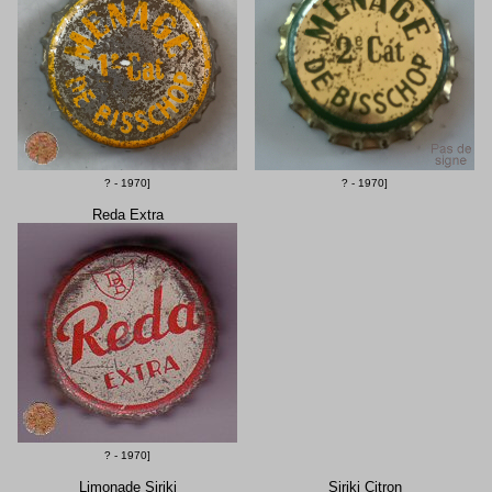
? - 1970]
? - 1970]
Reda Extra
? - 1970]
Limonade Siriki
Siriki Citron