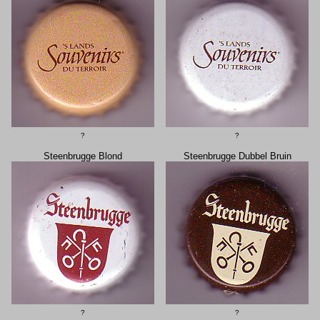
?
?
Steenbrugge Blond
Steenbrugge Dubbel Bruin
?
?