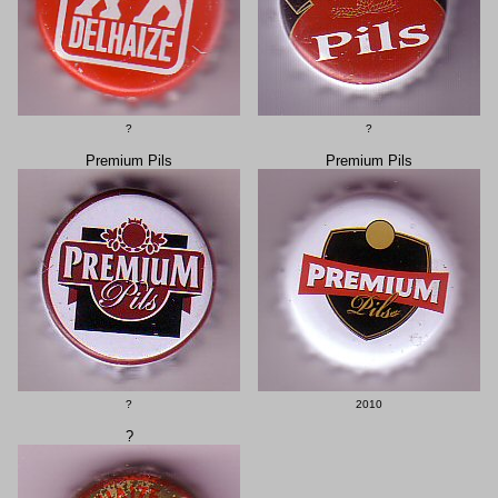
?
?
Premium Pils
Premium Pils
?
2010
?