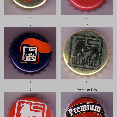
?
?
?
?
?
?
?
Premium Pils