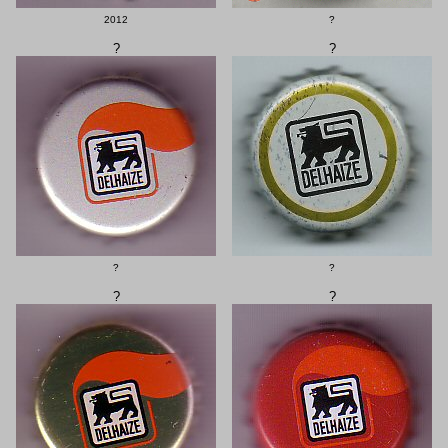
2012
?
?
?
?
?
?
?