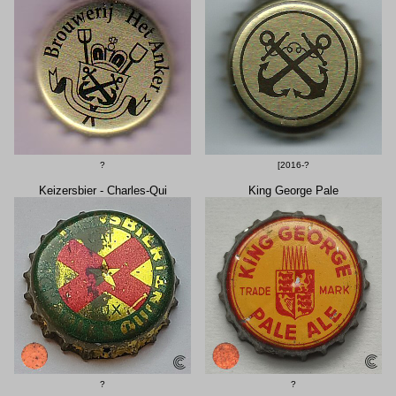
?
[2016-?
Keizersbier - Charles-Qui
King George Pale
?
?