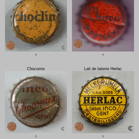
?
?
Chocomix
Lait de laiterie Herlac
?
?