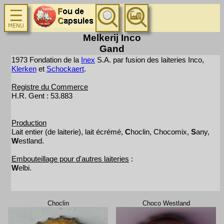
Melkerij Inco
Gand
1973 Fondation de la
Inex
S.A. par fusion des laiteries Inco,
Klerken
et
Schockaert
.
Registre du Commerce
H.R. Gent : 53.883
Production
Lait entier (de laiterie), lait écrémé,
C
hoclin, Chocomix,
S
any,
W
estland.
Embouteillage pour d'autres laiteries
:
W
elbi.
Choclin
Choco Westland