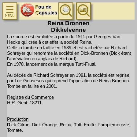
Reina Bronnen
Dikkelvenne
La source est exploitée à partir de 1911 par Georges Van
Hecke qui crée à cet effet la société Reina.
Celle-ci tombe en faillite en 1939 et est rachetée par Richard
Schreyer qui renomme la société en Dick-Bronnen (Dick étant
l'abréviation en anglais de Richard).
En 1978, lancement de la marque Tutti-Frutti.
Au décès de Richard Schreyer en 1981, la société est reprise
par Luc Goosesns qui reprend l’appellation de Reina Bronnen.
Tombe en faillite en 2001.
Registre du Commerce
H.R. Gent: 18211.
Production
D
ick Citron, Dick Orange,
R
eina,
T
utti-Frutti : Pamplemousse,
Tomate.