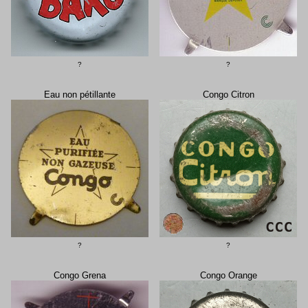
?
?
Eau non pétillante
Congo Citron
?
?
Congo Grena
Congo Orange