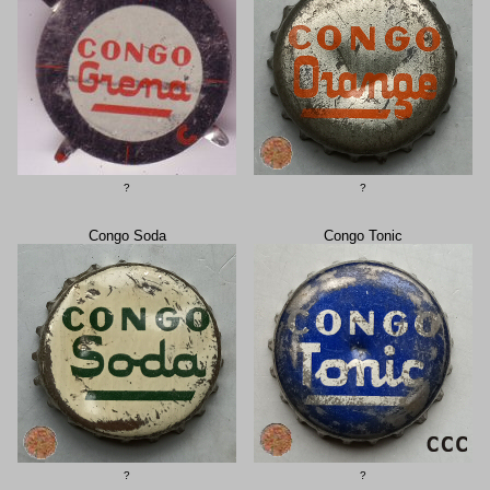
?
?
Congo Soda
Congo Tonic
?
?