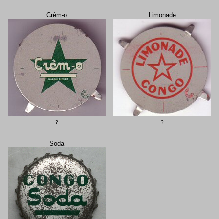
Crèm-o
Limonade
?
?
Soda