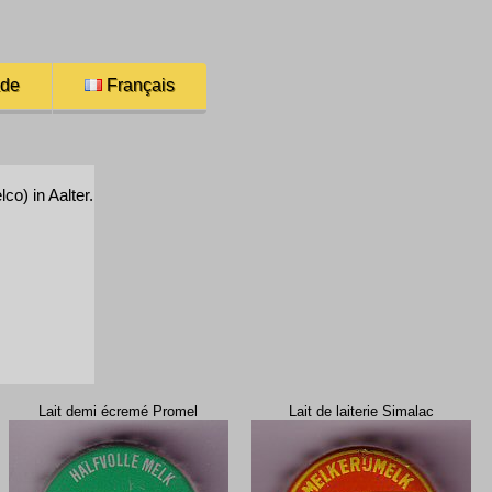
ade
Français
co) in Aalter.
Lait demi écremé Promel
Lait de laiterie Simalac