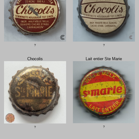
?
?
Chocolis
Lait entier Ste Marie
?
?