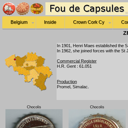
Belgium
Inside
Crown Cork Cy
Co
Z
In 1901, Henri Maes established the S
In 1962, she joined forces with the St
Commercial Register
H.R. Gent : 61.051
Production
Promel, Simalac.
Chocolis
Chocolis