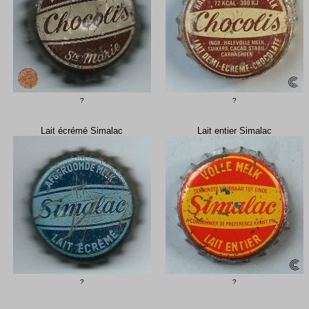
?
?
Lait écrémé Simalac
Lait entier Simalac
?
?