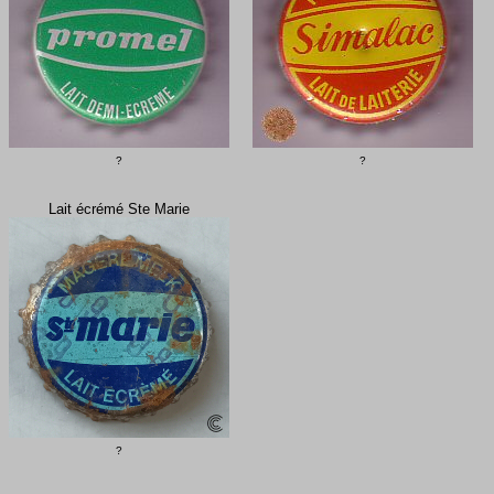
?
?
Lait écrémé Ste Marie
?