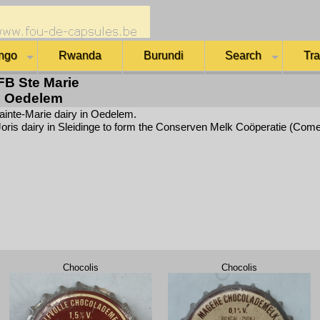
ngo
Rwanda
Burundi
Search
Tr
FB Ste Marie
Oedelem
ainte-Marie dairy in Oedelem.
 Joris dairy in Sleidinge to form the Conserven Melk Coöperatie (Comel
Chocolis
Chocolis