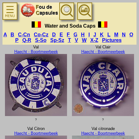
Water and Soda Caps
A
B
C-Cn
Co-Cz
D
E
F
G
H
I
J
K
L
M
N
O
P
Q-R
S-So
Sp-Sz
T
V
W
X-Z
Pictures
Val
Val Clair
Haecht - Boortmeerbeek
Haecht - Boortmeerbeek
?
?
Val Citron
Val citronade
Haecht - Boortmeerbeek
Haecht - Boortmeerbeek