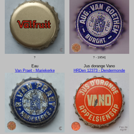
?
? - 1954]
Eau
Jus dorange Vano
Van Praet - Mariekerke
HRDen 12373 - Dendermonde