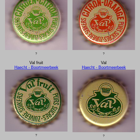
?
?
Val fruit
Val
Haecht - Boortmeerbeek
Haecht - Boortmeerbeek
?
?