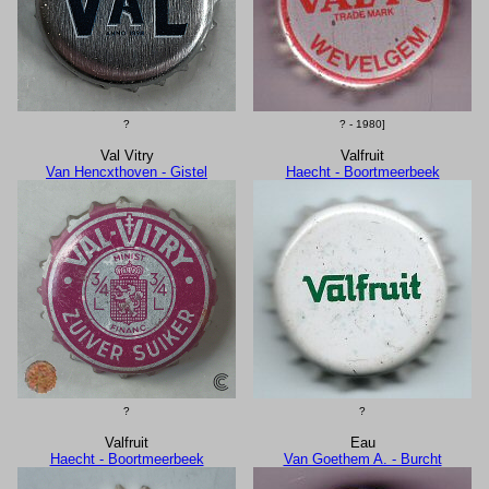
?
? - 1980]
Val Vitry
Valfruit
Van Hencxthoven - Gistel
Haecht - Boortmeerbeek
?
?
Valfruit
Eau
Haecht - Boortmeerbeek
Van Goethem A. - Burcht