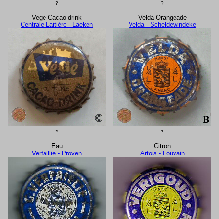
?
?
Vege Cacao drink
Velda Orangeade
Centrale Laitière - Laeken
Velda - Scheldewindeke
?
?
Eau
Citron
Verfaillie - Proven
Artois - Louvain