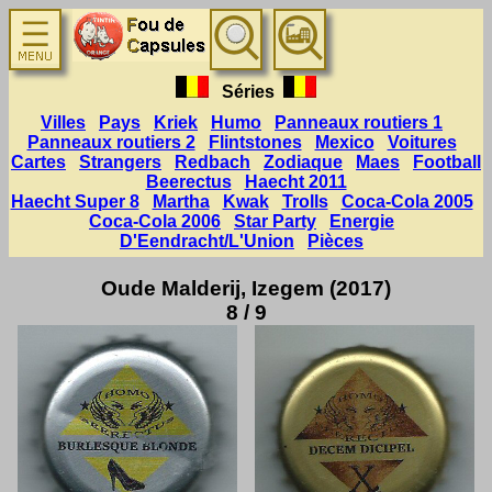
Séries
Villes
Pays
Kriek
Humo
Panneaux routiers 1
Panneaux routiers 2
Flintstones
Mexico
Voitures
Cartes
Strangers
Redbach
Zodiaque
Maes
Football
Beerectus
Haecht 2011
Haecht Super 8
Martha
Kwak
Trolls
Coca-Cola 2005
Coca-Cola 2006
Star Party
Energie
D'Eendracht/L'Union
Pièces
Oude Malderij, Izegem (2017)
8 / 9