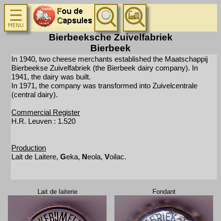
Bierbeeksche Zuivelfabriek
Bierbeek
In 1940, two cheese merchants established the Maatschappij
Bierbeekse Zuivelfabriek (the Bierbeek dairy company). In
1941, the dairy was built.
In 1971, the company was transformed into Zuivelcentrale
(central dairy).
Commercial Register
H.R. Leuven : 1.520
Production
Lait de Laitere,
G
eka,
N
eola,
V
oilac.
Lait de laiterie
Fondant