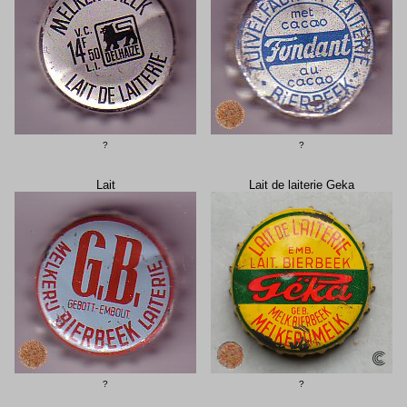
?
?
Lait
Lait de laiterie Geka
?
?