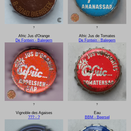
?
?
Afric Jus d'Orange
Afric Jus de Tomates
De Fontein - Balegem
De Fontein - Balegem
?
?
Vignoble des Agaises
Eau
??? - ?
BBM - Beersel