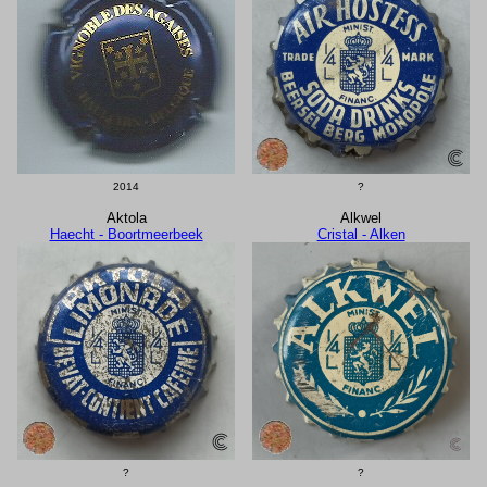
2014
?
Aktola
Alkwel
Haecht - Boortmeerbeek
Cristal - Alken
?
?