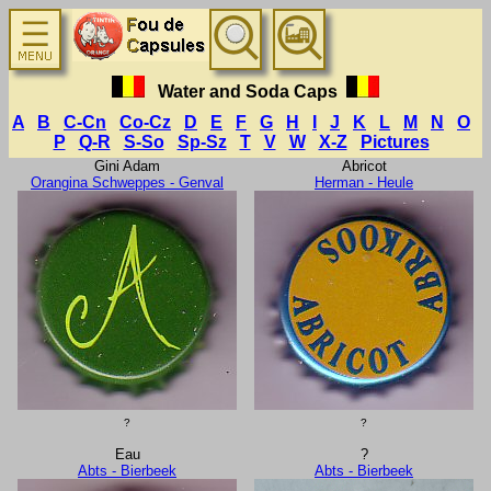
Water and Soda Caps
A
B
C-Cn
Co-Cz
D
E
F
G
H
I
J
K
L
M
N
O
P
Q-R
S-So
Sp-Sz
T
V
W
X-Z
Pictures
Gini Adam
Abricot
Orangina Schweppes - Genval
Herman - Heule
?
?
Eau
?
Abts - Bierbeek
Abts - Bierbeek