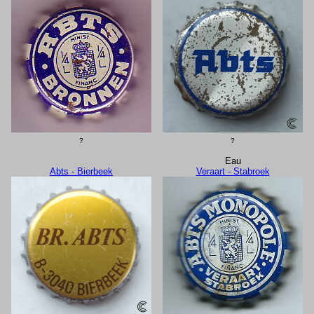
?
?
Eau
Abts - Bierbeek
Veraart - Stabroek