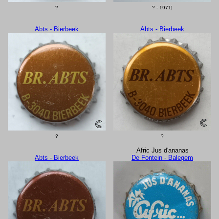
?
? - 1971]
Abts - Bierbeek
Abts - Bierbeek
?
?
Afric Jus d'ananas
Abts - Bierbeek
De Fontein - Balegem