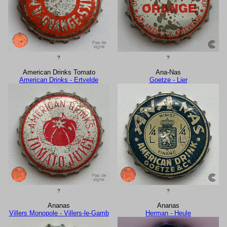
?
?
American Drinks Tomato
Ana-Nas
American Drinks - Ertvelde
Goetze - Lier
?
?
Ananas
Ananas
Villers Monopole - Villers-le-Gamb
Herman - Heule