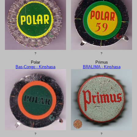
?
?
Polar
Primus
Bas-Congo - Kinshasa
BRALIMA - Kinshasa
?
?