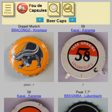
Beer Caps
Doppel Munich
58
BRACONGO - Kinshasa
Kasai - Kananga
[2022 - ?
?
58
Peak 7,7°
Kasai - Kananga
BRASIMBA - Lubumbashi