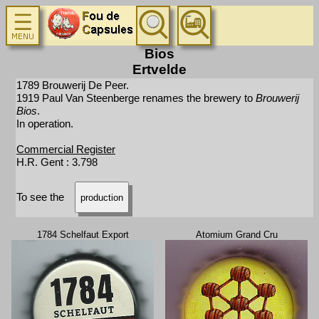
Bios
Ertvelde
1789 Brouwerij De Peer.
1919 Paul Van Steenberge renames the brewery to
Brouwerij
Bios
.
In operation.
Commercial Register
H.R. Gent : 3.798
To see the
production
1784 Schelfaut Export
Atomium Grand Cru