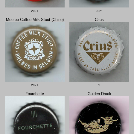
2021
2021
Moofee Coffee Milk Stout (Chine)
Crius
2021
?
Fourchette
Gulden Draak