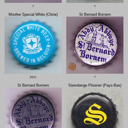
?
?
Moofee Special White (Chine)
St Bernard Bornem
2021
?
St Bernard Bornem
Steenberge Pilsener (Pays-Bas)