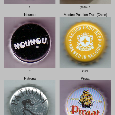
?
[2020 - ?
Nounou
Moofee Passion Fruit (Chine)
?
2021
Patrona
Piraat