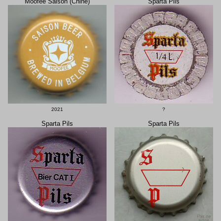
Moofee Saison (Chine)
Sparta Pils
2021
?
Sparta Pils
Sparta Pils