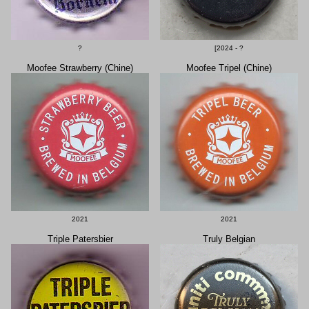
?
[2024 - ?
Moofee Strawberry (Chine)
Moofee Tripel (Chine)
2021
2021
Triple Patersbier
Truly Belgian