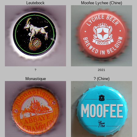
Leutebock
Moofee Lychee (Chine)
?
2021
Monastique
? (Chine)