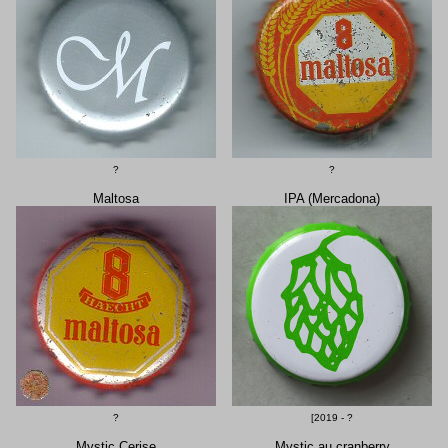
?
?
Maltosa
IPA (Mercadona)
?
[2019 - ?
Mystic Cerise
Mystic au cranberry