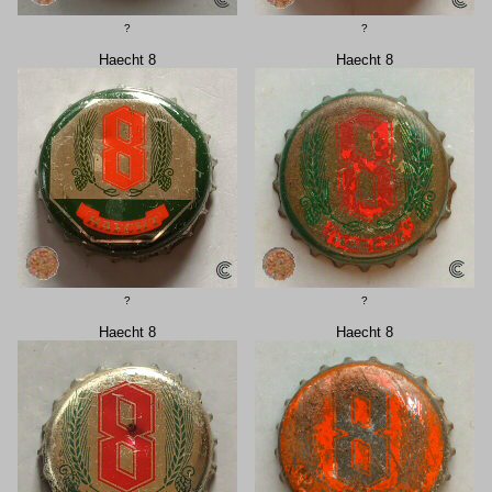
?
?
Haecht 8
Haecht 8
?
?
Haecht 8
Haecht 8