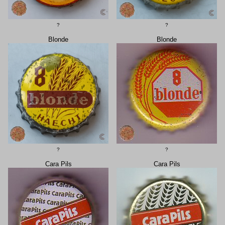
?
?
Blonde
Blonde
?
?
Cara Pils
Cara Pils