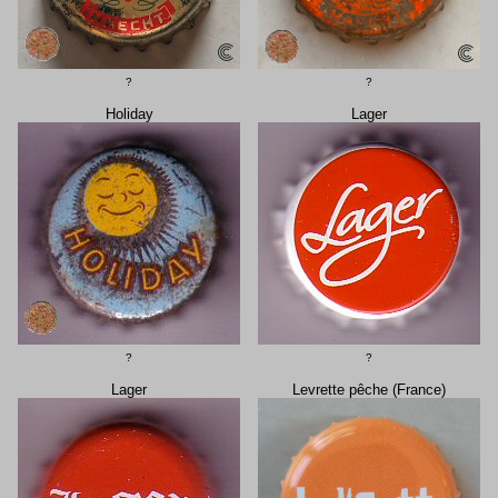
?
?
Holiday
Lager
?
?
Lager
Levrette pêche (France)