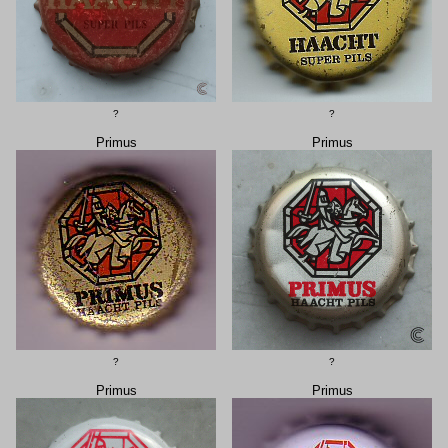
?
?
Primus
Primus
?
?
Primus
Primus