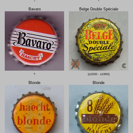
?
?
Bavaro
Belge Double Spéciale
?
[±1930 - ±1960]
Blonde
Blonde