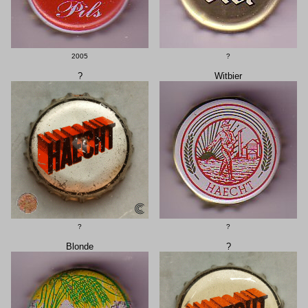
2005
?
?
Witbier
?
?
Blonde
?