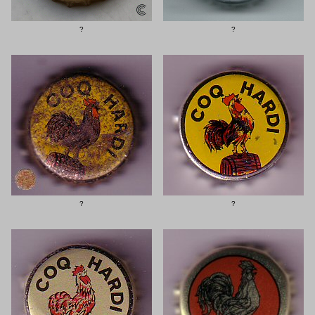
?
?
?
?