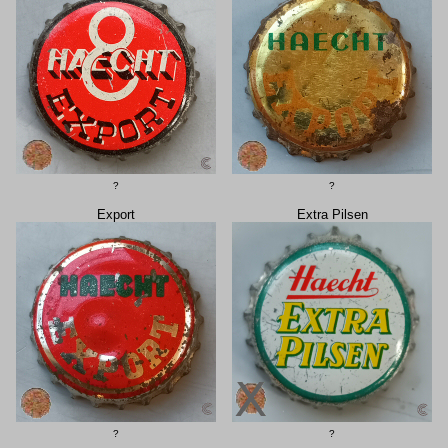
?
?
Export
Extra Pilsen
?
?