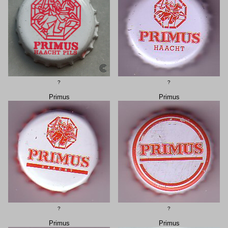
?
?
Primus
Primus
?
?
Primus
Primus