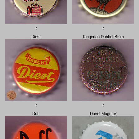
?
?
Diest
Tongerloo Dubbel Bruin
?
?
Duff
Duvel Magritte