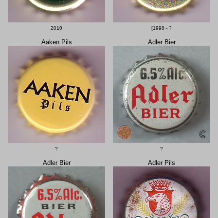
2010
[1998 - ?
Aaken Pils
Adler Bier
?
?
Adler Bier
Adler Pils