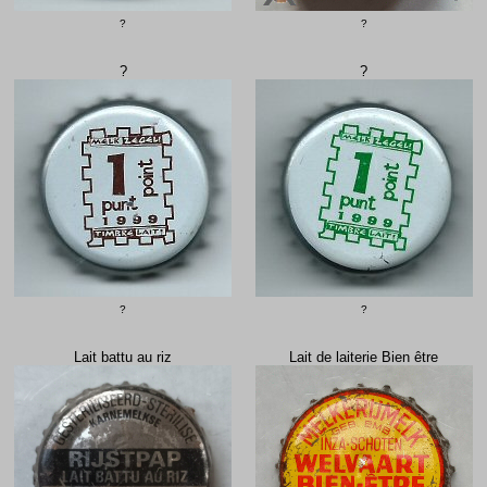
?
?
?
?
?
?
Lait battu au riz
Lait de laiterie Bien être