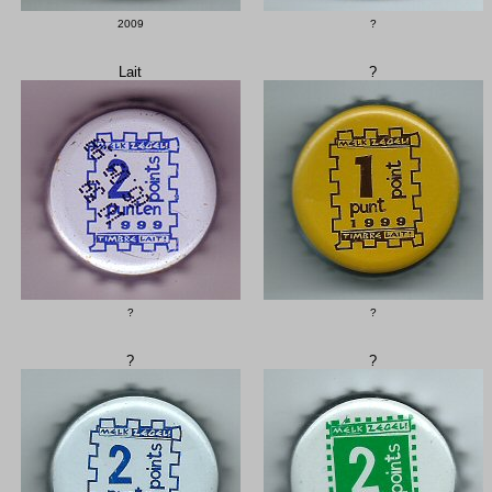
2009
?
Lait
?
?
?
?
?