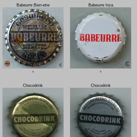
Babeurre Bien-etre
Babeurre Inza
?
?
Chocodrink
Chocodrink