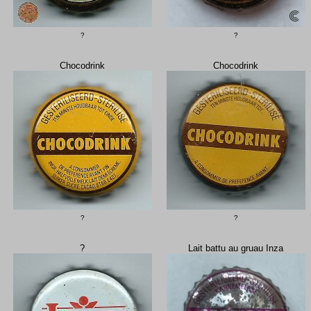
?
?
Chocodrink
Chocodrink
?
?
?
Lait battu au gruau Inza