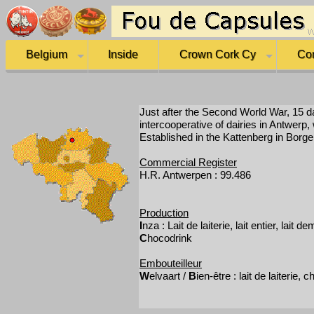
Belgium
Inside
Crown Cork Cy
Co
Just after the Second World War, 15 d
intercooperative of dairies in Antwerp,
Established in the Kattenberg in Borge
Commercial Register
H.R. Antwerpen : 99.486
Production
I
nza : Lait de laiterie, lait entier, lait
C
hocodrink
Embouteilleur
W
elvaart /
B
ien-être : lait de laiterie,