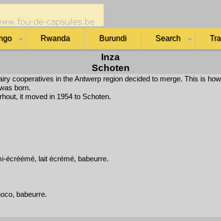
ngo
Rwanda
Burundi
Search
Tr
Inza
Schoten
airy cooperatives in the Antwerp region decided to merge. This is how
 was born.
rhout, it moved in 1954 to Schoten.
 demi-écréémé, lait écrémé, babeurre.
 choco, babeurre.