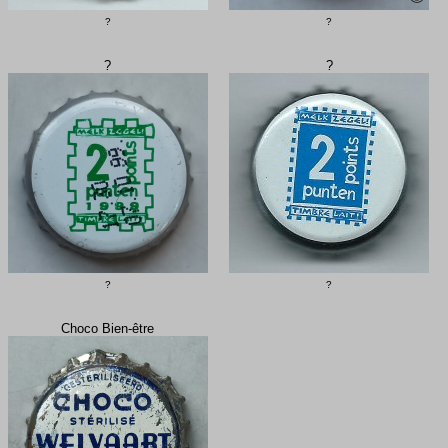
?
?
?
?
?
?
Choco Bien-être