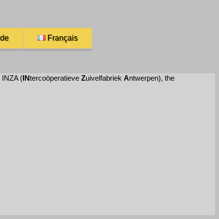
ade
Français
 INZA (
IN
tercoöperatieve
Z
uivelfabriek
A
ntwerpen), the