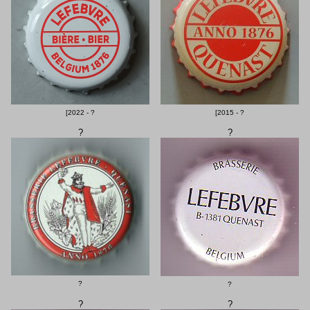
[2022 - ?
[2015 - ?
?
?
?
?
?
?