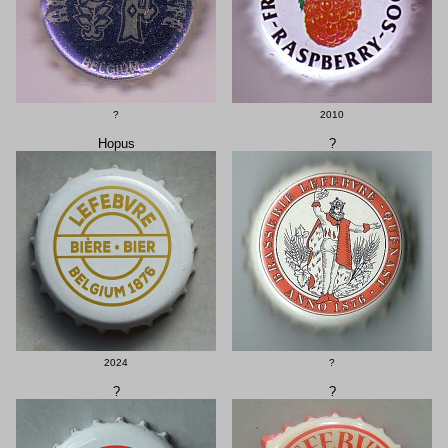
?
2010
Hopus
?
2024
?
?
?