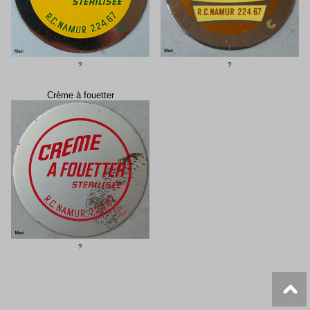
?
?
Crème à fouetter
?